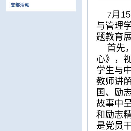
支部活动
7
月
15
与管理
题教育
首先
心》，
学生与
教师讲
国、励
故事中
和励志
是党员