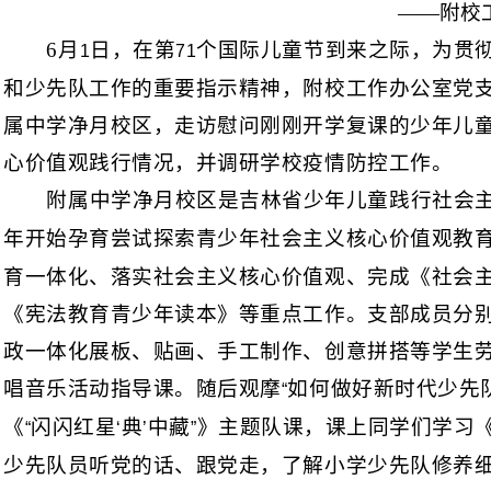
——附校
6
月
日，在第
个国际儿童节到来之际，为贯
1
71
和少先队工作的重要指示精神，附校工作办公室党
属中学净月校区，走访慰问刚刚开学复课的少年儿
心价值观践行情况，并调研学校疫情防控工作。
附属中学净月校区是吉林省少年儿童践行社会
年开始孕育尝试探索青少年社会主义核心价值观教
育一体化、落实社会主义核心价值观、完成《社会
《宪法教育青少年读本》等重点工作。支部成员分别
政一体化展板、贴画、手工制作、创意拼搭等学生
唱音乐活动指导课。随后观摩
如何做好新时代少先
“
《
闪闪红星
典
中藏
》主题队课，课上同学们学习
“
‘
’
”
少先队员听党的话、跟党走，了解小学少先队修养