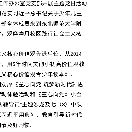
工作办公室党支部开展主题党日活动
彻落实习近平总书记关于少年儿童
支部全体成员来到东北师范大学附
童，观摩净月校区践行社会主义核
主义核心价值观先进单位，从
2014
育，用
年时间贯彻小初高价值观教
5
主义核心价值观青少年读本》、
观摩《童心向党 筑梦新时代》思
劳动体验活动和《童心向党》小合
队辅导员
主题沙龙及七（
）中队
”
8
《习近平用典》，教育引导新时代
细节及好习惯。